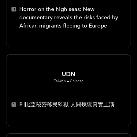
Horror on the high seas: New
documentary reveals the risks faced by
African migrants fleeing to Europe
UDN
Taiwan
Chinese
利比亞秘密移民監獄 人間煉獄真實上演