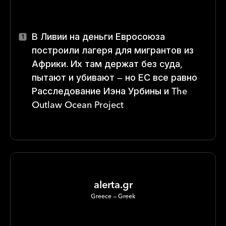
В Ливии на деньги Евросоюза
построили лагеря для мигрантов из
Африки. Их там держат без суда,
пытают и убивают — но ЕС все равно
Расследование Иэна Урбины и The
Outlaw Ocean Project
alerta.gr
Greece
Greek