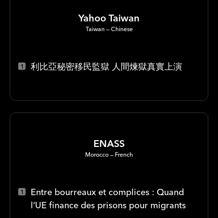
Yahoo Taiwan
Taiwan
Chinese
利比亞秘密移民監獄 人間煉獄真實上演
ENASS
Morocco
French
Entre bourreaux et complices : Quand
l’UE finance des prisons pour migrants